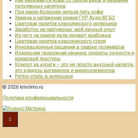
Как называется кофе со льдом виды и названия
популярных напитков
При каких болезнях нельзя пить кофе
Замена и натяжение ремня ГУР Ауди 80 Б3
Цветовая палитра классического интерьера
Заработок на партнерках: мой личный опыт
Из чего на самом деле делают крабовые
Цветовая палитра классического стиля
Инновационные решения в сварке полимеров
Идеальная творожная начинка: секреты сочности и
кремовой текстуры
Компот из кураги – это не просто вкусный напиток,
это кладезь витаминов и микроэлементов
Ретро-стиль в интерьере
© 2026 kmvlimo.ru
Политика конфиденциальности