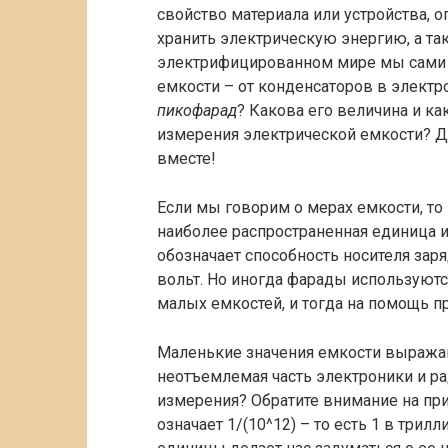
свойство материала или устройства, 
хранить электрическую энергию, а та
электрифицированном мире мы сами 
емкости – от конденсаторов в электро
пикофарад
? Какова его величина и к
измерения электрической емкости? Д
вместе!
Если мы говорим о мерах емкости, то 
наиболее распространенная единица и
обозначает способность носителя зар
вольт. Но иногда фарады используют
малых емкостей, и тогда на помощь п
Маленькие значения емкости выражаю
неотъемлемая часть электроники и ра
измерения? Обратите внимание на прис
означает 1/(10^12) – то есть 1 в три