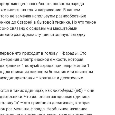
определяющее способность носителя заряда
кже влиять на ток и напряжение. В нашем
того не замечая используем разнообразные
нике до батарей в бытовой технике. Но что такое
ак оно связано с основными масштабами
авайте разгадаем эту таинственную загадку
первое что приходит в голову – фарады. Это
змерения электрической емкости, которая
яда хранить 1 колумб заряда при напряжении 1
ся для описания слишком больших или слишком
риходят приставки – кратные и десятичные.
тся в таких единицах, как
пикофарад
(пФ) – они
диотехники. Что же это за загадочная единица
тавку "п" – это приставка десятичная, которая
ллион раз меньше фарада. Необычное название