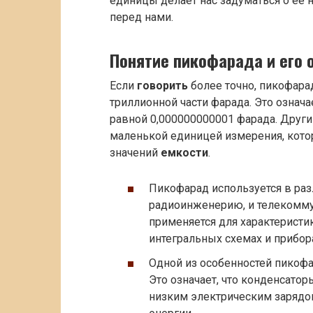
единицы делает нас задуматься о ее 
перед нами.
Понятие пикофарада и его 
Если
говорить
более точно, пикофара
триллионной части фарада. Это означа
равной 0,000000000001 фарада. Друг
маленькой единицей измерения, кото
значений
емкости
.
Пикофарад используется в раз
радиоинженерию, и телекомму
применяется для характеристи
интегральных схемах и прибор
Одной из особенностей пикофа
Это означает, что конденсато
низким электрическим зарядо