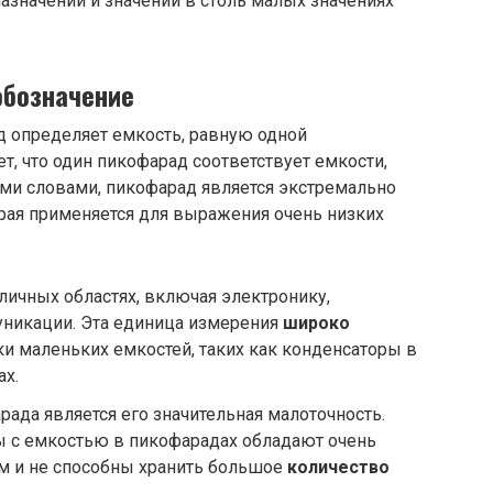
назначении и значении в столь малых значениях
обозначение
д определяет емкость, равную одной
ет, что один пикофарад соответствует емкости,
ими словами, пикофарад является экстремально
рая применяется для выражения очень низких
личных областях, включая электронику,
никации. Эта единица измерения
широко
ки маленьких емкостей, таких как конденсаторы в
ах.
рада является его значительная малоточность.
ры с емкостью в пикофарадах обладают очень
м и не способны хранить большое
количество