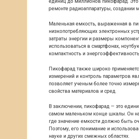
единиц до миллионов пикофарад. Это 
ремонте радиоаппаратуры, создании 
Маленькая емкость, выраженная в пи
низкопотребляющих электронных уст
затраты энергии и размеры компонент
использоваться в смартфонах, ноутбука
компактность и энергоэффективность
Пикофарад также широко применяется
измерений и контроль параметров яв
позволяет ученым более точно измеря
свойства материалов и сред.
В заключении, пикофарад — это едини
самом маленьком конце шкалы. Он на
где значение емкости должно быть о
Поэтому, его понимание и использов
науке и других смежных областях.