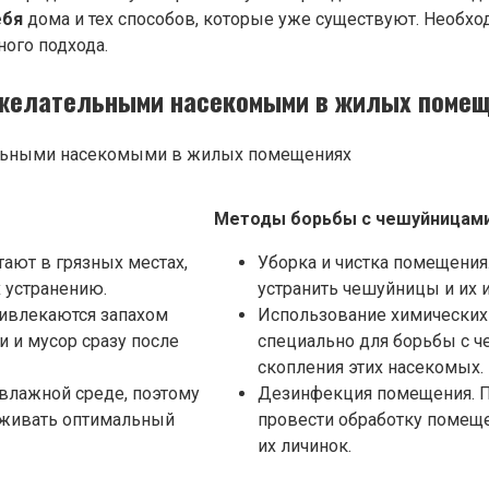
ебя
дома и тех способов, которые уже существуют. Необхо
ного подхода.
ежелательными насекомыми в жилых поме
Методы борьбы с чешуйницами
ают в грязных местах,
Уборка и чистка помещения
х устранению.
устранить чешуйницы и их и
ивлекаются запахом
Использование химических
 и мусор сразу после
специально для борьбы с ч
скопления этих насекомых.
влажной среде, поэтому
Дезинфекция помещения. П
рживать оптимальный
провести обработку помеще
их личинок.