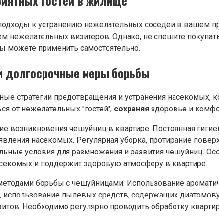
иятных гостей в жилище
одходы к устранению нежелательных соседей в вашем пр
ием нежелательных визитеров. Однако, не спешите покупа
ы можете применить самостоятельно.
и долгосрочные меры борьбы
ые стратегии предотвращения и устранения насекомых, к
ся от нежелательных "гостей",
сохраняя
здоровье и комфор
е возникновения чешуйниц в квартире. Постоянная гигиен
явления насекомых. Регулярная уборка, протирание поверх
льные условия для размножения и развития чешуйниц. Осо
насекомых и поддержит здоровую атмосферу в квартире.
тодами борьбы с чешуйницами. Использование ароматическ
о, использование пылевых средств, содержащих диатомову
азитов. Необходимо регулярно проводить обработку кварт