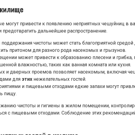
 жилище
ые могут привести к появлению неприятных чешуйниц в в
 предотвратить дальнейшее распространение.
 и поддержания чистоты может стать благоприятной средо
жить притоном для разного рода насекомых и грызунов.
мещении может привести к образованию плесени и грибка
шенной влажностью, таких как ванная комната или кухня.
ных и дверных проемов позволяет насекомым, включая чеш
одами для
этих
нежелательных гостей.
риятиями и пищевыми отходами едкие запахи могут прив
ь пищу.
жанию чистоты и гигиены в жилом помещении, контролиро
аться с пищевыми отходами. Соблюдение этих рекомендац