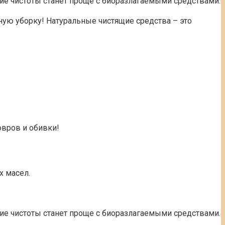
е чистоты станет проще с биоразлагаемыми средствами.
ную уборку! Натуральные чистящие средства – это
овров и обивки!
х масел.
е чистоты станет проще с биоразлагаемыми средствами.