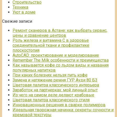
Строительство
Техника
Уют в доме
Свежие записи
Ремонт сканеров в Астане: как выбрать сервис,
цены и сравнение центров
Роль железа и витамина С в здоровье
соединительной ткани и профилактике
плоскостопия
AutoCAD: проектирование и моделирование
Remember The Milk особенности и преимущества
Как называется кофе со льдом виды и названия
популярных напитков
При каких болезнях нельзя пить кофе
Замена и натяжение ремня ГУР Ауди 80 Б3
Цветовая палитра классического интерьера
Заработок на партнерках: мой личный опыт
Из чего на самом деле делают крабовые
Цветовая палитра классического стиля
Инновационные решения в сварке полимеров
Идеальная творожная начинка: секреты сочности и
кремовой текстуры