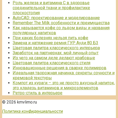
Роль железа и витамина С в здоровье
соединительной ткани и профилактике
плоскостопия
AutoCAD: проектирование и моделирование
Remember The Milk особенности и преимущества
Как называется кофе со льдом виды и названия
популярных напитков
При каких болезнях нельзя пить кофе
Замена и натяжение ремня ГУР Ауди 80 Б3
Цветовая палитра классического интерьера
Заработок на партнерках: мой личный опыт
Из чего на самом деле делают крабовые
Цветовая палитра классического стиля
Инновационные решения в сварке полимеров
Идеальная творожная начинка: секреты сочности и
кремовой текстуры
Компот из кураги – это не просто вкусный напиток,
это кладезь витаминов и микроэлементов
Ретро-стиль в интерьере
© 2026 kmvlimo.ru
Политика конфиденциальности