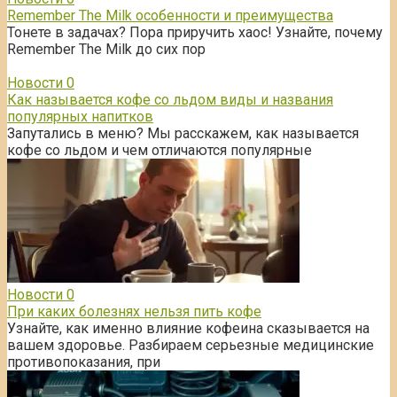
Remember The Milk особенности и преимущества
Тонете в задачах? Пора приручить хаос! Узнайте, почему
Remember The Milk до сих пор
Новости
0
Как называется кофе со льдом виды и названия
популярных напитков
Запутались в меню? Мы расскажем, как называется
кофе со льдом и чем отличаются популярные
Новости
0
При каких болезнях нельзя пить кофе
Узнайте, как именно влияние кофеина сказывается на
вашем здоровье. Разбираем серьезные медицинские
противопоказания, при