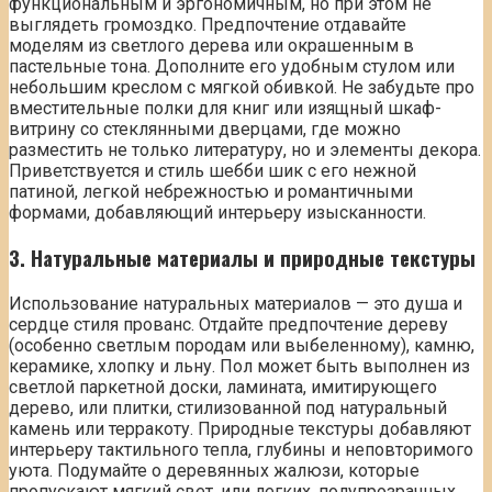
функциональным и эргономичным, но при этом не
выглядеть громоздко. Предпочтение отдавайте
моделям из светлого дерева или окрашенным в
пастельные тона. Дополните его удобным стулом или
небольшим креслом с мягкой обивкой. Не забудьте про
вместительные полки для книг или изящный шкаф-
витрину со стеклянными дверцами, где можно
разместить не только литературу, но и элементы декора.
Приветствуется и стиль шебби шик с его нежной
патиной, легкой небрежностью и романтичными
формами, добавляющий интерьеру изысканности.
3. Натуральные материалы и природные текстуры
Использование натуральных материалов — это душа и
сердце стиля прованс. Отдайте предпочтение дереву
(особенно светлым породам или выбеленному), камню,
керамике, хлопку и льну. Пол может быть выполнен из
светлой паркетной доски, ламината, имитирующего
дерево, или плитки, стилизованной под натуральный
камень или терракоту. Природные текстуры добавляют
интерьеру тактильного тепла, глубины и неповторимого
уюта. Подумайте о деревянных жалюзи, которые
пропускают мягкий свет, или легких, полупрозрачных