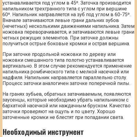
устанавливается под углом в 45º. Заточка производится
напильником трехгранного типа с углом при вершине
60º. Напильник направляется на зуб под углом в 60-75º.
Вначале затачиваются левые грани дальних зубов
(нечетных) несколькими движениями напильника. Затем
ножовка переворачивается, и затачиваются левые грани
четных режущих элементов. При заточке должны
получиться острые боковые кромки и острая вершина.
При заточке продольной ножовки по дереву или
ножовки смешанного типа полотно устанавливается
вертикально. В этом случае рекомендуется применение
напильника ромбического типа с мелкой насечкой или
надфиля. Напильник направляется параллельно столу.
Процесс заточки аналогичен заточке поперечной пилы.
На гранях зубьев, обратных затачиваемым, появляются
заусенцы, которые необходимо убрать напильником с
бархатной насечкой или наждачным бруском. Качество
заточки проверяют на ощупь и по цвету. Хорошо
заточенные кромки не блестят при попадании света.
Необходимый инструмент