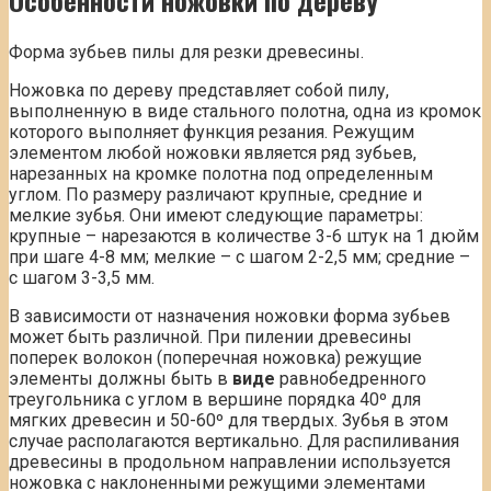
Особенности ножовки по дереву
Форма зубьев пилы для резки древесины.
Ножовка по дереву представляет собой пилу,
выполненную в виде стального полотна, одна из кромок
которого выполняет функция резания. Режущим
элементом любой ножовки является ряд зубьев,
нарезанных на кромке полотна под определенным
углом. По размеру различают крупные, средние и
мелкие зубья. Они имеют следующие параметры:
крупные – нарезаются в количестве 3-6 штук на 1 дюйм
при шаге 4-8 мм; мелкие – с шагом 2-2,5 мм; средние –
с шагом 3-3,5 мм.
В зависимости от назначения ножовки форма зубьев
может быть различной. При пилении древесины
поперек волокон (поперечная ножовка) режущие
элементы должны быть в
виде
равнобедренного
треугольника с углом в вершине порядка 40º для
мягких древесин и 50-60º для твердых. Зубья в этом
случае располагаются вертикально. Для распиливания
древесины в продольном направлении используется
ножовка с наклоненными режущими элементами