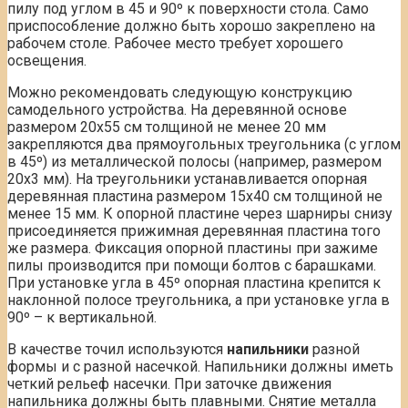
пилу под углом в 45 и 90º к поверхности стола. Само
приспособление должно быть хорошо закреплено на
рабочем столе. Рабочее место требует хорошего
освещения.
Можно рекомендовать следующую конструкцию
самодельного устройства. На деревянной основе
размером 20х55 см толщиной не менее 20 мм
закрепляются два прямоугольных треугольника (с углом
в 45º) из металлической полосы (например, размером
20х3 мм). На треугольники устанавливается опорная
деревянная пластина размером 15х40 см толщиной не
менее 15 мм. К опорной пластине через шарниры снизу
присоединяется прижимная деревянная пластина того
же размера. Фиксация опорной пластины при зажиме
пилы производится при помощи болтов с барашками.
При установке угла в 45º опорная пластина крепится к
наклонной полосе треугольника, а при установке угла в
90º – к вертикальной.
В качестве точил используются
напильники
разной
формы и с разной насечкой. Напильники должны иметь
четкий рельеф насечки. При заточке движения
напильника должны быть плавными. Снятие металла