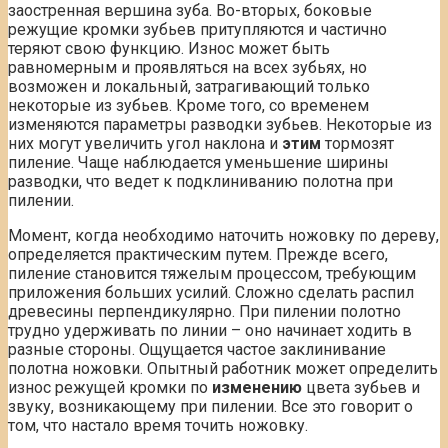
заостренная вершина зуба. Во-вторых, боковые
режущие кромки зубьев притупляются и частично
теряют свою функцию. Износ может быть
равномерным и проявляться на всех зубьях, но
возможен и локальный, затрагивающий только
некоторые из зубьев. Кроме того, со временем
изменяются параметры разводки зубьев. Некоторые из
них могут увеличить угол наклона и
этим
тормозят
пиление. Чаще наблюдается уменьшение ширины
разводки, что ведет к подклиниванию полотна при
пилении.
Момент, когда необходимо наточить ножовку по дереву,
определяется практическим путем. Прежде всего,
пиление становится тяжелым процессом, требующим
приложения больших усилий. Сложно сделать распил
древесины перпендикулярно. При пилении полотно
трудно удерживать по линии – оно начинает ходить в
разные стороны. Ощущается частое заклинивание
полотна ножовки. Опытный работник может определить
износ режущей кромки по
изменению
цвета зубьев и
звуку, возникающему при пилении. Все это говорит о
том, что настало время точить ножовку.