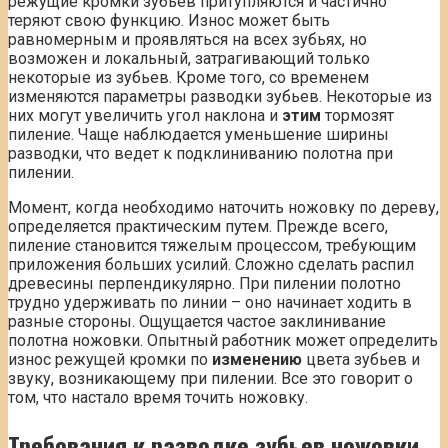
режущие кромки зубьев притупляются и частично
теряют свою функцию. Износ может быть
равномерным и проявляться на всех зубьях, но
возможен и локальный, затрагивающий только
некоторые из зубьев. Кроме того, со временем
изменяются параметры разводки зубьев. Некоторые из
них могут увеличить угол наклона и
этим
тормозят
пиление. Чаще наблюдается уменьшение ширины
разводки, что ведет к подклиниванию полотна при
пилении.
Момент, когда необходимо наточить ножовку по дереву,
определяется практическим путем. Прежде всего,
пиление становится тяжелым процессом, требующим
приложения больших усилий. Сложно сделать распил
древесины перпендикулярно. При пилении полотно
трудно удерживать по линии – оно начинает ходить в
разные стороны. Ощущается частое заклинивание
полотна ножовки. Опытный работник может определить
износ режущей кромки по
изменению
цвета зубьев и
звуку, возникающему при пилении. Все это говорит о
том, что настало время точить ножовку.
Требования к разводке зубьев ножовки