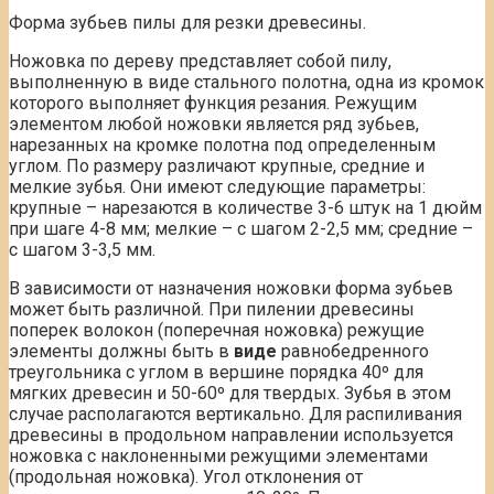
Форма зубьев пилы для резки древесины.
Ножовка по дереву представляет собой пилу,
выполненную в виде стального полотна, одна из кромок
которого выполняет функция резания. Режущим
элементом любой ножовки является ряд зубьев,
нарезанных на кромке полотна под определенным
углом. По размеру различают крупные, средние и
мелкие зубья. Они имеют следующие параметры:
крупные – нарезаются в количестве 3-6 штук на 1 дюйм
при шаге 4-8 мм; мелкие – с шагом 2-2,5 мм; средние –
с шагом 3-3,5 мм.
В зависимости от назначения ножовки форма зубьев
может быть различной. При пилении древесины
поперек волокон (поперечная ножовка) режущие
элементы должны быть в
виде
равнобедренного
треугольника с углом в вершине порядка 40º для
мягких древесин и 50-60º для твердых. Зубья в этом
случае располагаются вертикально. Для распиливания
древесины в продольном направлении используется
ножовка с наклоненными режущими элементами
(продольная ножовка). Угол отклонения от