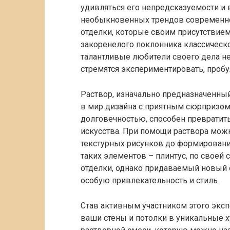
удивляться его непредсказуемости и
необыкновенных трендов современно
отделки, которые своим присутствие
закоренелого поклонника классическо
талантливые любители своего дела н
стремятся экспериментировать, пробуя
Раствор, изначально предназначенный
в мир дизайна с приятным сюрпризом
долговечностью, способен превратит
искусства. При помощи раствора можн
текстурных рисунков до формирован
таких элементов – плинтус, по своей
отделки, однако придаваемый новый 
особую привлекательность и стиль.
Став активным участником этого экс
ваши стены и потолки в уникальные