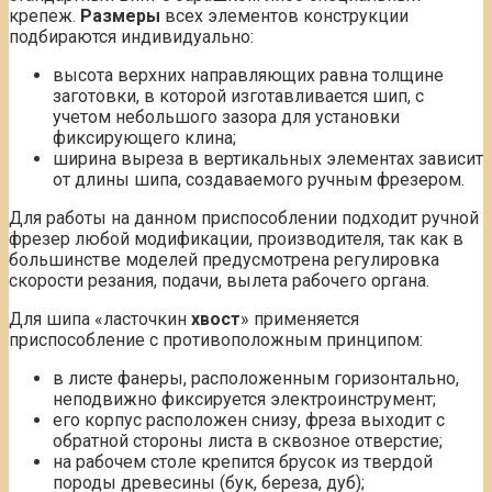
крепеж.
Размеры
всех элементов конструкции
подбираются индивидуально:
высота верхних направляющих равна толщине
заготовки, в которой изготавливается шип, с
учетом небольшого зазора для установки
фиксирующего клина;
ширина выреза в вертикальных элементах зависит
от длины шипа, создаваемого ручным фрезером.
Для работы на данном приспособлении подходит ручной
фрезер любой модификации, производителя, так как в
большинстве моделей предусмотрена регулировка
скорости резания, подачи, вылета рабочего органа.
Для шипа «ласточкин
хвост
» применяется
приспособление с противоположным принципом:
в листе фанеры, расположенным горизонтально,
неподвижно фиксируется электроинструмент;
его корпус расположен снизу, фреза выходит с
обратной стороны листа в сквозное отверстие;
на рабочем столе крепится брусок из твердой
породы древесины (бук, береза, дуб);