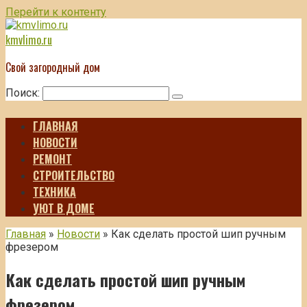
Перейти к контенту
kmvlimo.ru
Свой загородный дом
Поиск:
ГЛАВНАЯ
НОВОСТИ
РЕМОНТ
СТРОИТЕЛЬСТВО
ТЕХНИКА
УЮТ В ДОМЕ
Главная
»
Новости
»
Как сделать простой шип ручным
фрезером
Как сделать простой шип ручным
фрезером