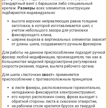
стандартный винт с барашком либо специальный
крепеж.
Размеры
всех элементов конструкции
подбираются индивидуально:
высота верхних направляющих равна толщине
заготовки, в которой изготавливается шип, с
учетом небольшого зазора для установки
фиксирующего клина;
ширина выреза в вертикальных элементах зависит
от длины шипа, создаваемого ручным фрезером.
Для работы на данном приспособлении подходит ручной
фрезер любой модификации, производителя, так как в
большинстве моделей предусмотрена регулировка
скорости резания, подачи, вылета рабочего органа.
Для шипа «ласточкин
хвост
» применяется
приспособление с противоположным принципом:
в листе фанеры, расположенным горизонтально,
неподвижно фиксируется электроинструмент;
его корпус расположен снизу, фреза выходит с
обратной стороны листа в сквозное отверстие;
на рабочем столе крепится брусок из твердой