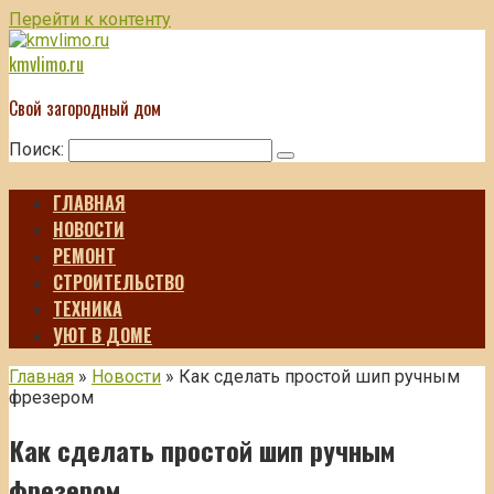
Перейти к контенту
kmvlimo.ru
Свой загородный дом
Поиск:
ГЛАВНАЯ
НОВОСТИ
РЕМОНТ
СТРОИТЕЛЬСТВО
ТЕХНИКА
УЮТ В ДОМЕ
Главная
»
Новости
»
Как сделать простой шип ручным
фрезером
Как сделать простой шип ручным
фрезером