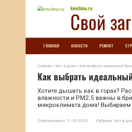
Перейти
kmvlimo.ru
Свой за
к
контенту
ГЛАВНАЯ
НОВОСТИ
РЕМОНТ
СТ
Главная
»
Уют в доме
»
Как выбрать идеальный бри
Как выбрать идеальный
Хотите дышать как в горах? Рас
влажности и PM2.5 важны в бри
микроклимата дома! Выбираем 
Опубликовано:
31.05.2025
Рубрика:
Уют в до