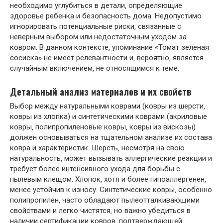
необходимо углубиться в детали‚ определяющие
здоровье ребенка и безопасность дома. Недопустимо
игнорировать потенциальные риски‚ связанные с
неверным выбором или недостаточным уходом за
ковром. В данном контексте‚ упоминание «Томат зеленая
сосиска» не имеет релевантности и‚ вероятно‚ является
случайным включением‚ не относящимся к теме.
Детальный анализ материалов и их свойств
Выбор между натуральными коврами (ковры из шерсти‚
ковры из хлопка) и синтетическими коврами (акриловые
ковры‚ полипропиленовые ковры‚ ковры из вискозы)
должен основываться на тщательном анализе их состава
ковра и характеристик. Шерсть‚ несмотря на свою
натуральность‚ может вызывать аллергические реакции и
требует более интенсивного ухода для борьбы с
пылевым клещом. Хлопок‚ хотя и более гипоаллергенен‚
менее устойчив к износу. Синтетические ковры‚ особенно
полипропилен‚ часто обладают пылеотталкивающими
свойствами и легко чистятся‚ но важно убедиться в
наличии сертификации ковров‚ подтверждающей