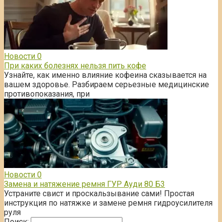
Новости
0
При каких болезнях нельзя пить кофе
Узнайте, как именно влияние кофеина сказывается на
вашем здоровье. Разбираем серьезные медицинские
противопоказания, при
Новости
0
Замена и натяжение ремня ГУР Ауди 80 Б3
Устраните свист и проскальзывание сами! Простая
инструкция по натяжке и замене ремня гидроусилителя
руля
Поиск: