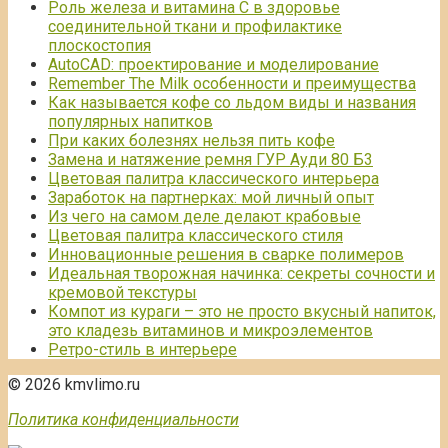
Роль железа и витамина С в здоровье
соединительной ткани и профилактике
плоскостопия
AutoCAD: проектирование и моделирование
Remember The Milk особенности и преимущества
Как называется кофе со льдом виды и названия
популярных напитков
При каких болезнях нельзя пить кофе
Замена и натяжение ремня ГУР Ауди 80 Б3
Цветовая палитра классического интерьера
Заработок на партнерках: мой личный опыт
Из чего на самом деле делают крабовые
Цветовая палитра классического стиля
Инновационные решения в сварке полимеров
Идеальная творожная начинка: секреты сочности и
кремовой текстуры
Компот из кураги – это не просто вкусный напиток,
это кладезь витаминов и микроэлементов
Ретро-стиль в интерьере
© 2026 kmvlimo.ru
Политика конфиденциальности