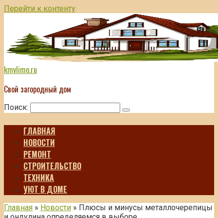
Перейти к контенту
kmvlimo.ru
Свой загородный дом
Поиск:
ГЛАВНАЯ
НОВОСТИ
РЕМОНТ
СТРОИТЕЛЬСТВО
ТЕХНИКА
УЮТ В ДОМЕ
Главная
»
Новости
»
Плюсы и минусы металлочерепицы
и ондулина определяемся в выборе