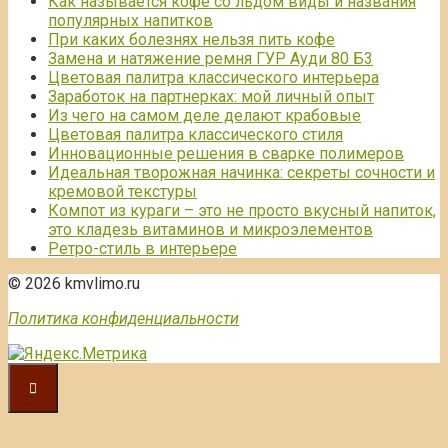
Как называется кофе со льдом виды и названия
популярных напитков
При каких болезнях нельзя пить кофе
Замена и натяжение ремня ГУР Ауди 80 Б3
Цветовая палитра классического интерьера
Заработок на партнерках: мой личный опыт
Из чего на самом деле делают крабовые
Цветовая палитра классического стиля
Инновационные решения в сварке полимеров
Идеальная творожная начинка: секреты сочности и
кремовой текстуры
Компот из кураги – это не просто вкусный напиток,
это кладезь витаминов и микроэлементов
Ретро-стиль в интерьере
© 2026 kmvlimo.ru
Политика конфиденциальности