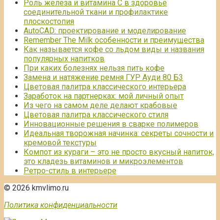
Роль железа и витамина С в здоровье
соединительной ткани и профилактике
плоскостопия
AutoCAD: проектирование и моделирование
Remember The Milk особенности и преимущества
Как называется кофе со льдом виды и названия
популярных напитков
При каких болезнях нельзя пить кофе
Замена и натяжение ремня ГУР Ауди 80 Б3
Цветовая палитра классического интерьера
Заработок на партнерках: мой личный опыт
Из чего на самом деле делают крабовые
Цветовая палитра классического стиля
Инновационные решения в сварке полимеров
Идеальная творожная начинка: секреты сочности и
кремовой текстуры
Компот из кураги – это не просто вкусный напиток,
это кладезь витаминов и микроэлементов
Ретро-стиль в интерьере
© 2026 kmvlimo.ru
Политика конфиденциальности