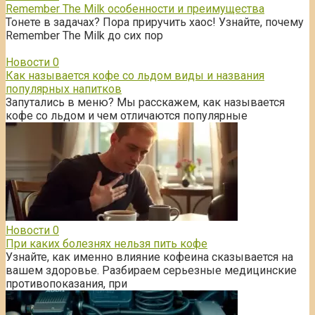
Remember The Milk особенности и преимущества
Тонете в задачах? Пора приручить хаос! Узнайте, почему
Remember The Milk до сих пор
Новости
0
Как называется кофе со льдом виды и названия
популярных напитков
Запутались в меню? Мы расскажем, как называется
кофе со льдом и чем отличаются популярные
Новости
0
При каких болезнях нельзя пить кофе
Узнайте, как именно влияние кофеина сказывается на
вашем здоровье. Разбираем серьезные медицинские
противопоказания, при