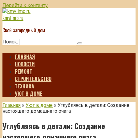
Перейти к контенту
kmvlimo.ru
Свой загородный дом
Поиск:
ГЛАВНАЯ
НОВОСТИ
РЕМОНТ
СТРОИТЕЛЬСТВО
ТЕХНИКА
УЮТ В ДОМЕ
Главная
»
Уют в доме
»
Углубляясь в детали: Создание
настоящего домашнего очага
Углубляясь в детали: Создание
настоящего домашнего очага