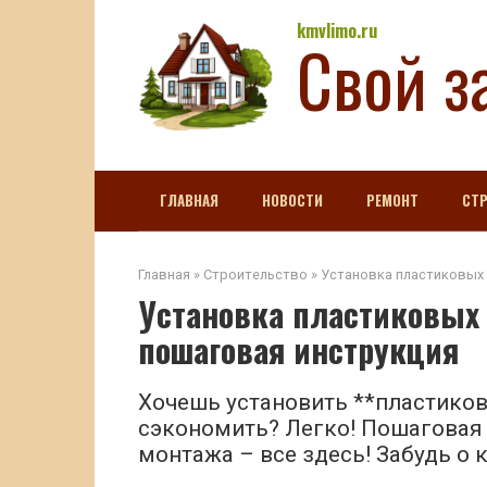
Перейти
kmvlimo.ru
Свой з
к
контенту
ГЛАВНАЯ
НОВОСТИ
РЕМОНТ
СТ
Главная
»
Строительство
»
Установка пластиковых 
Установка пластиковых 
пошаговая инструкция
Хочешь установить **пластико
сэкономить? Легко! Пошаговая 
монтажа – все здесь! Забудь о 