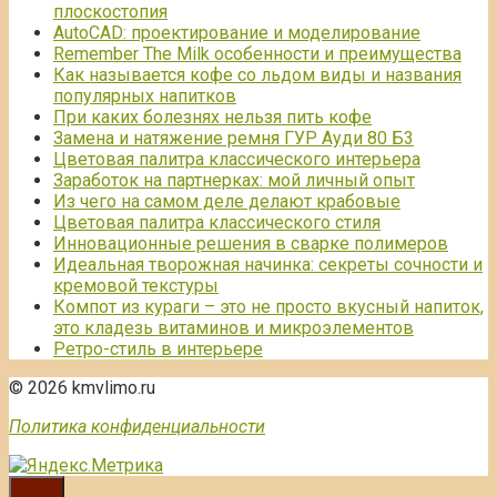
плоскостопия
AutoCAD: проектирование и моделирование
Remember The Milk особенности и преимущества
Как называется кофе со льдом виды и названия
популярных напитков
При каких болезнях нельзя пить кофе
Замена и натяжение ремня ГУР Ауди 80 Б3
Цветовая палитра классического интерьера
Заработок на партнерках: мой личный опыт
Из чего на самом деле делают крабовые
Цветовая палитра классического стиля
Инновационные решения в сварке полимеров
Идеальная творожная начинка: секреты сочности и
кремовой текстуры
Компот из кураги – это не просто вкусный напиток,
это кладезь витаминов и микроэлементов
Ретро-стиль в интерьере
© 2026 kmvlimo.ru
Политика конфиденциальности