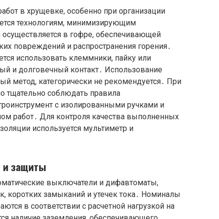
бот в хрущевке, особенно при организации
ается технологиям, минимизирующим
 осуществляется в гофре, обеспечивающей
ких повреждений и распространения горения․
тся использовать клеммники, пайку или
ый и долговечный контакт․ Использование
ный метод, категорически не рекомендуется․ При
о тщательно соблюдать правила
ктроинструмент с изолированными ручками и
лом работ․ Для контроля качества выполненных
золяции используется мультиметр и
я и защиты
оматические выключатели и дифавтоматы,
к, коротких замыканий и утечек тока․ Номиналы
тся в соответствии с расчетной нагрузкой на
ся наличие заземления, обеспечивающего