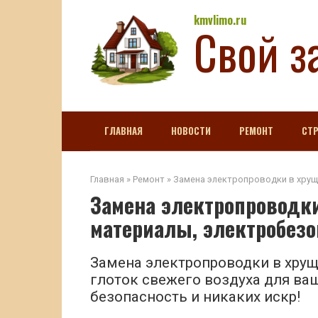
Перейти
kmvlimo.ru
Свой з
к
контенту
ГЛАВНАЯ
НОВОСТИ
РЕМОНТ
СТ
Главная
»
Ремонт
»
Замена электропроводки в хрущ
Замена электропроводки
материалы, электробезо
Замена электропроводки в хруще
глоток свежего воздуха для ва
безопасность и никаких искр!