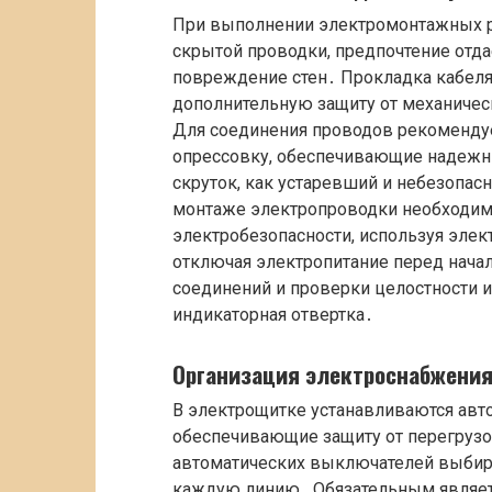
При выполнении электромонтажных ра
скрытой проводки, предпочтение отд
повреждение стен․ Прокладка кабеля
дополнительную защиту от механичес
Для соединения проводов рекомендуе
опрессовку, обеспечивающие надежн
скруток, как устаревший и небезопас
монтаже электропроводки необходим
электробезопасности, используя эле
отключая электропитание перед нача
соединений и проверки целостности и
индикаторная отвертка․
Организация электроснабжени
В электрощитке устанавливаются авт
обеспечивающие защиту от перегрузо
автоматических выключателей выбираю
каждую линию․ Обязательным являет