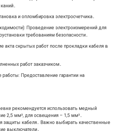
ыканий․
становка и опломбировка электросчетчика․
бходимости): Проведение электроизмерений для
оустановки требованиям безопасности․
е акта скрытых работ после прокладки кабеля в
лненных работ заказчиком․
 работы: Предоставление гарантии на
щевке рекомендуется использовать медный
ие 2,5 мм², для освещения – 1,5 мм²․
ля защиты кабеля․ Важно выбирать качественные
кие выключатели․